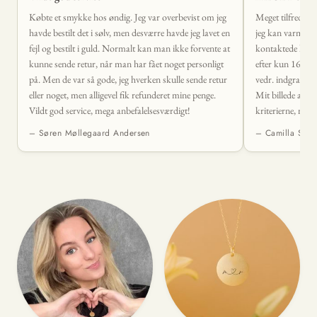
designet til at fejre de enkelte medlemmer af din familie. Vælg
Købte et smykke hos øndig. Jeg var overbevist om jeg
Meget tilfreds og
en stil, der afspejler din families personlighed og holder jer
havde bestilt det i sølv, men desværre havde jeg lavet en
jeg kan varmt anb
forbundet, uanset afstanden.
fejl og bestilt i guld. Normalt kan man ikke forvente at
kontaktede kunde
kunne sende retur, når man har fået noget personligt
efter kun 16 min
Familie Vedhæng
på. Men de var så gode, jeg hverken skulle sende retur
vedr. indgraveri
eller noget, men alligevel fik refunderet mine penge.
Mit billede af de
Et
familie vedhæng
er en subtil, men kraftfuld måde at vise
Vildt god service, mega anbefalelsesværdigt!
kriterierne, me
din familietilhørsforhold på. Fra træer til hjerteformede
kvaliteten. Jeg 
– Søren Møllegaard Andersen
– Camilla S
design, hvert vedhæng er en homage til familiens styrke og
blev lavet!! Min
gået med den sid
enhed.
kan ikke sætte e
Indpakningen var
Familie Halskæde som Gave
gang jeg handle
Leder du efter den perfekte gave? En familie halskæde er en
betænksom og varig gaveide, der vil blive værdsat af
modtageren for dens betydning og skønhed. Perfekt til
fødselsdage, jubilæer, eller bare for at sige ‘jeg tænker på dig’.