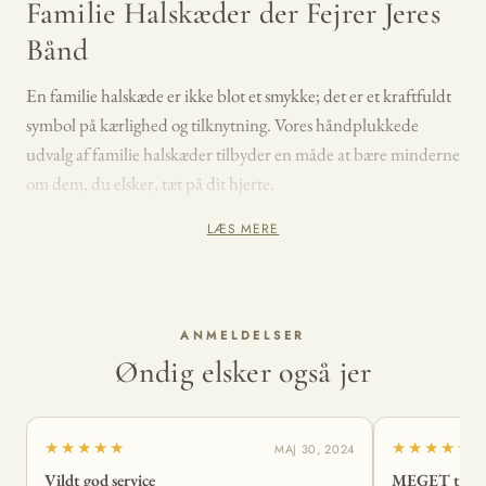
Familie Halskæder der Fejrer Jeres
Bånd
En familie halskæde er ikke blot et smykke; det er et kraftfuldt
symbol på kærlighed og tilknytning. Vores håndplukkede
udvalg af familie halskæder tilbyder en måde at bære minderne
om dem, du elsker, tæt på dit hjerte.
LÆS MERE
Personlig Familie Halskæde
Giv en gave, der fortæller jeres familiens historie. En
personlig
familie halskæde
kan tilpasses med navne, fødselssten eller
særlige indgraveringer, der repræsenterer hvert familiemedlem
ANMELDELSER
Øndig elsker også jer
unikt.
Familie Halskæde med Navn
★★★★★
★★★★★
MAJ 30, 2024
Udforsk vores sortiment af
familie
halskæder
med navn
,
Vildt god service
MEGET tilfred