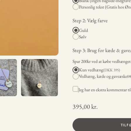
Blank (ingen bagside-indgrave
Personlig tekst (Gratis hos Øn
Step 2: Vælg farve
Guld
Sølv
Step 3: Brug for kæde & gave
Spar 200kr ved at købe vedhænge
Kun vedhæng
(DKK
395
)
Vedhæng, kæde og gaveæske
D
Jeg har en ekstra kommentar t
395,00 kr.
TILF