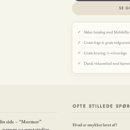
SE G
Sikker betaling med MobilePay
Gratis fragt & gratis indgraver
Gratis levering: 1–4 hverdage
Dansk virksomhed med hjertet p
OFTE STILLEDE SPØ
 din side – “Mormor”
Hvad er smykket lavet af?
, nærvær og uerstattelige