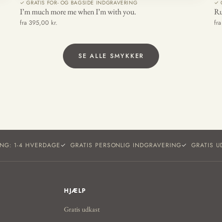
✓ GRATIS FOR- OG BAGSIDE INDGRAVERING
✓ 
I’m much more me when I’m with you.
Ru
fra 395,00 kr.
fr
SE ALLE SMYKKER
ING: 1-4 HVERDAGE
GRATIS PERSONLIG INDGRAVERING
GRATIS U
HJÆLP
Gratis udkast