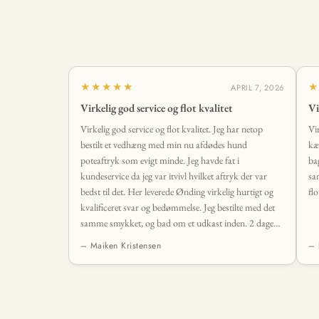
★★★★★
★
APRIL 7, 2026
Virkelig god service og flot kvalitet
Vi
Virkelig god service og flot kvalitet. Jeg har netop
Vi
bestilt et vedhæng med min nu afdødes hund
kæ
poteaftryk som evigt minde. Jeg havde fat i
ba
kundeservice da jeg var itvivl hvilket aftryk der var
sa
bedst til det. Her leverede Ønding virkelig hurtigt og
flo
kvalificeret svar og bedømmelse. Jeg bestilte med det
samme smykket, og bad om et udkast inden. 2 dage
senere lå det smukkeste vedhæng i min postkasse. Det
– Maiken Kristensen
– 
levede fuldstændig op til mine forventninger og mere
til. 🤩