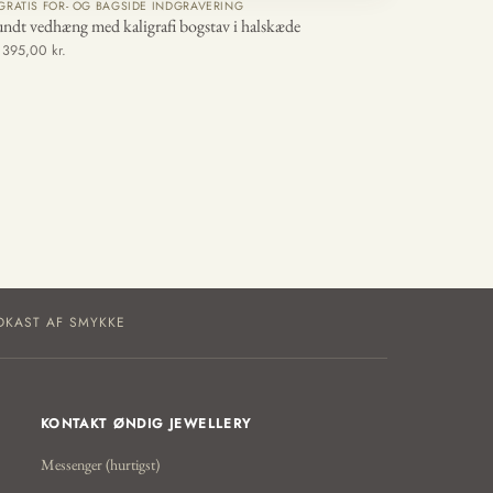
GRATIS FOR- OG BAGSIDE INDGRAVERING
ndt vedhæng med kaligrafi bogstav i halskæde
a 395,00 kr.
DKAST AF SMYKKE
KONTAKT ØNDIG JEWELLERY
Messenger (hurtigst)