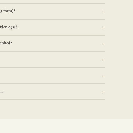
og form)?
iden også?
renhed?
..