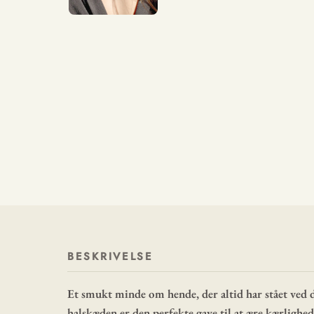
BESKRIVELSE
Et smukt minde om hende, der altid har stået ved
halskæden er den perfekte gave til at ære kærlighed