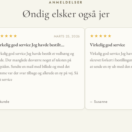
ANMELDELSER
Øndig elsker også jer
★★★★
★★★★★
MARTS 25, 2026
rkelig god service Jeg havde bestilt…
Virkelig god service
rkelig god service Jeg havde bestilt et vedhæng og
Virkelig god service Jeg ha
de. Der manglede desværre noget af teksten på
skrevet forkert i bestillinge
gsiden. Sendte en mail med billede og med det
at sende en ny ub med den r
mme var der svar tilbage og allerede en ny på vej. Så
t service
kunde
– Susanne