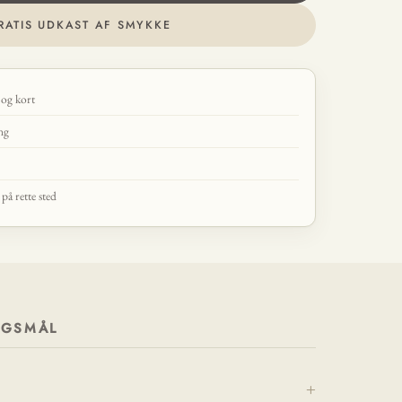
RATIS UDKAST AF SMYKKE
 og kort
ing
å rette sted
RGSMÅL