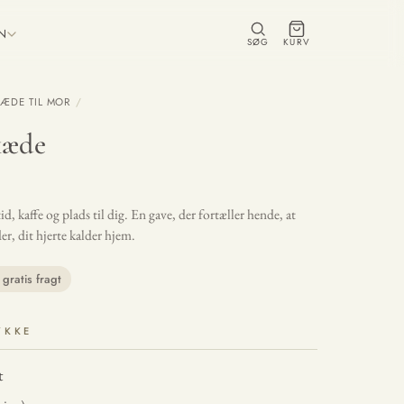
ON
SØG
KURV
ÆDE TIL MOR
/
kæde
, kaffe og plads til dig. En gave, der fortæller hende, at
er, dit hjerte kalder hjem.
gratis fragt
YKKE
t