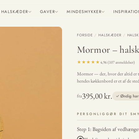
HALSKÆDER
GAVER
MINDESMYKKER
INSPIRATI
FORSIDE
/
HALSKÆDER
/
HALSK
Mormor – hals
★★★★★
4,96 (107 anmeldelser)
Mormor — der, hvor der altid er tid
hendes køkkenbord er et af de sted
395,00 kr.
fra
✓ Øndig har 
PERSONLIGGØR DIT SM
Step 1: Bagsiden af vedhænge