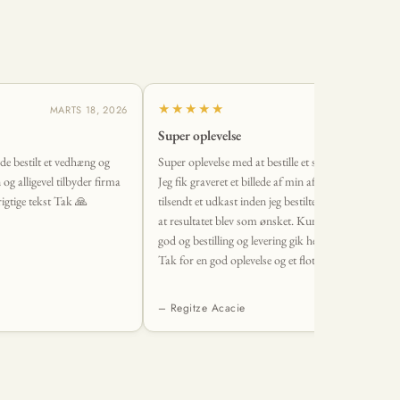
★★★★★
MARTS 18, 2026
MARTS 2, 2
Super oplevelse
vde bestilt et vedhæng og
Super oplevelse med at bestille et smykke fra Øndig.
n og alligevel tilbyder firma
Jeg fik graveret et billede af min afdøde hund, og fik
igtige tekst Tak 🙏
tilsendt et udkast inden jeg bestilte, så jeg var sikker
at resultatet blev som ønsket. Kundeservice var sup
god og bestilling og levering gik helt uden problemer
Tak for en god oplevelse og et flot smykke <3
– Regitze Acacie