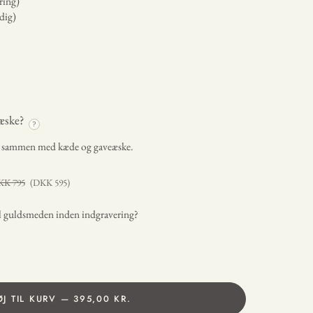
ring)
dig)
æske?
?
t sammen med kæde og gaveæske.
KK
795
(DKK
595
)
il guldsmeden inden indgravering?
ØJ TIL KURV — 395,00 KR.