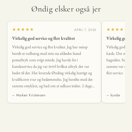
Øndig elsker også jer
★★★★★
★★★★★
APRIL 7, 2026
Virkelig god service og flot kvalitet
Virkelig god s
Virkelig god service og flot kvalitet. Jeg har netop
Virkelig god serv
bestilt et vedhæng med min nu afdødes hund
kæde. Der mangl
poteaftryk som evigt minde. Jeg havde fat i
bagsiden. Sendte
kundeservice da jeg var itvivl hvilket aftryk der var
samme var der sva
bedst til det. Her leverede Ønding virkelig hurtigt og
flot service
kvalificeret svar og bedømmelse. Jeg bestilte med det
samme smykket, og bad om et udkast inden. 2 dage
senere lå det smukkeste vedhæng i min postkasse. Det
– Maiken Kristensen
– kunde
levede fuldstændig op til mine forventninger og mere
til. 🤩