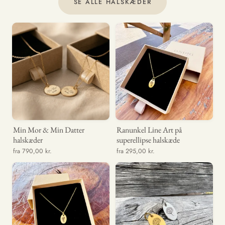
SE ALLE HALSKÆDER
Min Mor & Min Datter
Ranunkel Line Art på
halskæder
superellipse halskæde
fra 790,00 kr.
fra 295,00 kr.