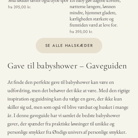
Små fødder sætter også dybe spor
En baby gør dagene kortere,
Dat
nætterne længere, lønnen
fra 395,00 kr.
fra 
mindre, hjemmet gladere,
kærligheden stærkere og
fremtiden værd at leve for.
fra 395,00 kr.
SE ALLE HALSKÆDER
Gave til babyshower – Gaveguiden
At finde den perfekte gave til babyshower kan være en
udfordring, men det behøver det ikke at være. Med den rigtige
inspiration og guidning kan du vælge en gave, der ikke kun
skiller sig ud, men som også vil blive værdsat og husket i mange
år. I denne gaveguide har vi samlet de bedste babyshower
gaver, der spænder fra praktiske løsninger til unikke og
personlige smykker fra Øndigs univers af personlige smykker.