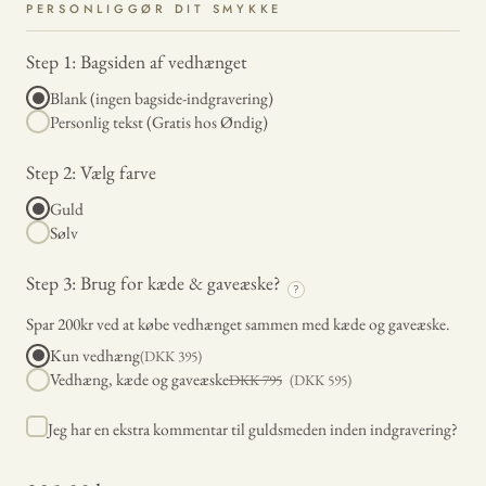
PERSONLIGGØR DIT SMYKKE
Step 1: Bagsiden af vedhænget
Blank (ingen bagside-indgravering)
Personlig tekst (Gratis hos Øndig)
Step 2: Vælg farve
Guld
Sølv
Step 3: Brug for kæde & gaveæske?
?
Spar 200kr ved at købe vedhænget sammen med kæde og gaveæske.
Kun vedhæng
(DKK
395
)
Vedhæng, kæde og gaveæske
DKK
795
(DKK
595
)
Jeg har en ekstra kommentar til guldsmeden inden indgravering?