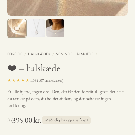
FORSIDE
/
HALSKÆDER
/
VENINDE HALSKÆDE
/
❤️ – halskæde
★★★★★
4,96 (107 anmeldelser)
Et lille hjerte, ingen ord. Den, der får det, forstår alligevel det hele:
du tænker på dem, du holder af dem, og det behøver ingen
forklaring.
395,00 kr.
fra
✓ Øndig har gratis fragt