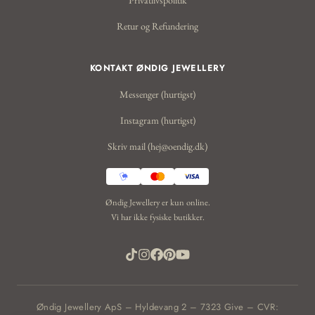
Retur og Refundering
KONTAKT ØNDIG JEWELLERY
Messenger (hurtigst)
Instagram (hurtigst)
Skriv mail (hej@oendig.dk)
Øndig Jewellery er kun online.
Vi har ikke fysiske butikker.
Øndig Jewellery ApS – Hyldevang 2 – 7323 Give – CVR: