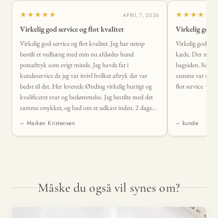
★★★★★
★★★★★
APRIL 7, 2026
Virkelig god service og flot kvalitet
Virkelig god s
Virkelig god service og flot kvalitet. Jeg har netop
Virkelig god serv
bestilt et vedhæng med min nu afdødes hund
kæde. Der mangl
poteaftryk som evigt minde. Jeg havde fat i
bagsiden. Sendte
kundeservice da jeg var itvivl hvilket aftryk der var
samme var der sva
bedst til det. Her leverede Ønding virkelig hurtigt og
flot service
kvalificeret svar og bedømmelse. Jeg bestilte med det
samme smykket, og bad om et udkast inden. 2 dage
senere lå det smukkeste vedhæng i min postkasse. Det
– Maiken Kristensen
– kunde
levede fuldstændig op til mine forventninger og mere
til. 🤩
Måske du også vil synes om?