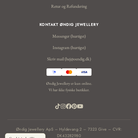
Retur og Refundering
KONTAKT ØNDIG JEWELLERY
Messenger (hurtigst)
Instagram (hurtigst)
Skriv mail (hej@oendig.dk)
Øndig Jewellery er kun online.
Vi har ikke fysiske butikker.
Øndig Jewellery ApS – Hyldevang 2 – 7323 Give – CVR:
DK43282980