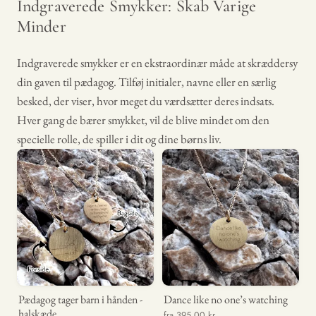
Indgraverede Smykker: Skab Varige
Minder
Indgraverede smykker er en ekstraordinær måde at skræddersy
din gaven til pædagog. Tilføj initialer, navne eller en særlig
besked, der viser, hvor meget du værdsætter deres indsats.
Hver gang de bærer smykket, vil de blive mindet om den
specielle rolle, de spiller i dit og dine børns liv.
Pædagog tager barn i hånden -
Dance like no one’s watching
halskæde
fra 395,00 kr.