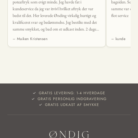
poteaftryk som evigt minde. Jeg havde fat i
bagsiden. Sendte
kundeservice da jeg var itvivl hvilket aftryk der var
samme var der sva
bedst til det. Her leverede Ønding virkelig hurtigt og
flot service
kvalificeret svar og bedømmelse. Jeg bestilte med det
samme smykket, og bad om et udkast inden. 2 dage
senere lå det smukkeste vedhæng i min postkasse. Det
– Maiken Kristensen
– kunde
levede fuldstændig op til mine forventninger og mere
til. 🤩
GRATIS LEVERING: 1-4 HVERDAGE
GRATIS PERSONLIG INDGRAVERING
GRATIS UDKAST AF SMYKKE