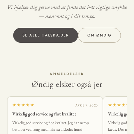
Vi hjælper dig gerne med at finde det helt rigtige smykke
— nænsomt og i dit tempo.
SE ALLE HALSKÆDER
OM ØNDIG
ANMELDELSER
Øndig elsker også jer
★★★★★
★★★★★
APRIL 7, 2026
Virkelig god service og flot kvalitet
Virkelig god s
Virkelig god service og flot kvalitet. Jeg har netop
Virkelig god serv
bestilt et vedhæng med min nu afdødes hund
kæde. Der mangl