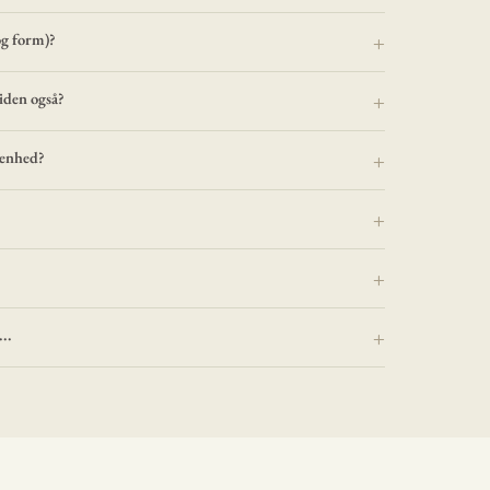
og form)?
iden også?
renhed?
..