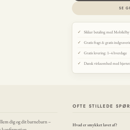
SE G
Sikker betaling med MobilePay
Gratis fragt & gratis indgraver
Gratis levering: 1–4 hverdage
Dansk virksomhed med hjertet p
OFTE STILLEDE SPØ
ellem dig og dit barnebarn –
Hvad er smykket lavet af?
er konfirmation.