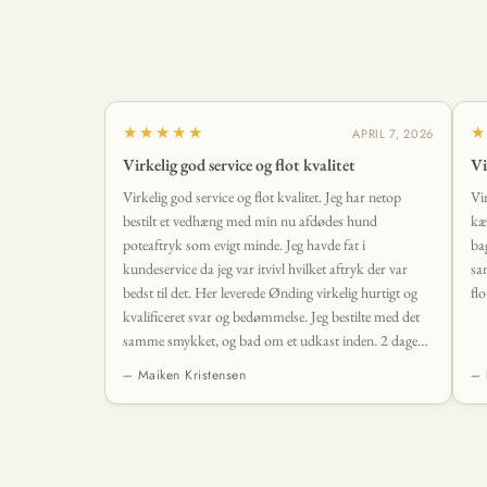
★★★★★
★
APRIL 7, 2026
Virkelig god service og flot kvalitet
Vi
Virkelig god service og flot kvalitet. Jeg har netop
Vi
bestilt et vedhæng med min nu afdødes hund
kæ
poteaftryk som evigt minde. Jeg havde fat i
ba
kundeservice da jeg var itvivl hvilket aftryk der var
sa
bedst til det. Her leverede Ønding virkelig hurtigt og
flo
kvalificeret svar og bedømmelse. Jeg bestilte med det
samme smykket, og bad om et udkast inden. 2 dage
senere lå det smukkeste vedhæng i min postkasse. Det
– Maiken Kristensen
– 
levede fuldstændig op til mine forventninger og mere
til. 🤩