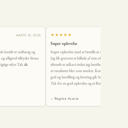
★★★★★
MARTS 18, 2026
MARTS 2, 2
Super oplevelse
vde bestilt et vedhæng og
Super oplevelse med at bestille et smykke fra Øndig.
n og alligevel tilbyder firma
Jeg fik graveret et billede af min afdøde hund, og fik
igtige tekst Tak 🙏
tilsendt et udkast inden jeg bestilte, så jeg var sikker
at resultatet blev som ønsket. Kundeservice var sup
god og bestilling og levering gik helt uden problemer
Tak for en god oplevelse og et flot smykke <3
– Regitze Acacie