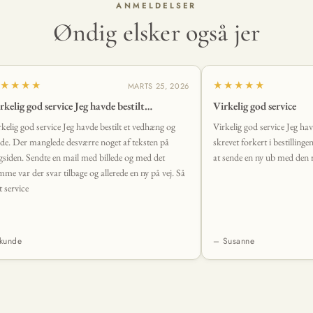
ANMELDELSER
Øndig elsker også jer
★★★★
★★★★★
MARTS 25, 2026
rkelig god service Jeg havde bestilt…
Virkelig god service
rkelig god service Jeg havde bestilt et vedhæng og
Virkelig god service Jeg ha
de. Der manglede desværre noget af teksten på
skrevet forkert i bestillinge
gsiden. Sendte en mail med billede og med det
at sende en ny ub med den r
mme var der svar tilbage og allerede en ny på vej. Så
t service
kunde
– Susanne