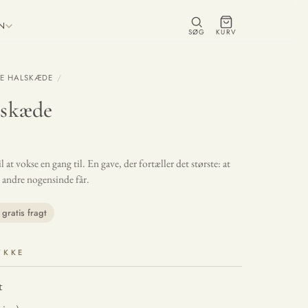
ON
SØG
KURV
IE HALSKÆDE
/
lskæde
 at vokse en gang til. En gave, der fortæller det største: at
n andre nogensinde får.
gratis fragt
YKKE
t