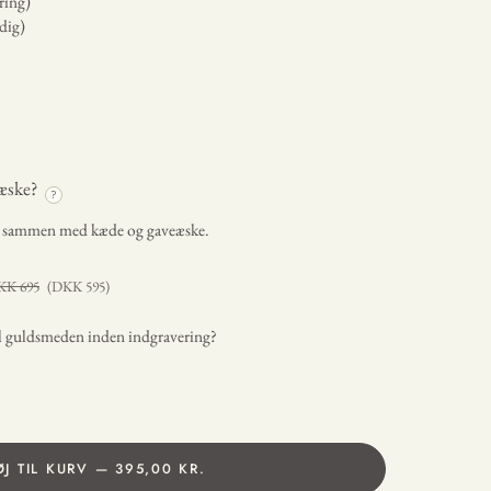
ring)
dig)
æske?
?
t sammen med kæde og gaveæske.
KK
695
(DKK
595
)
il guldsmeden inden indgravering?
ØJ TIL KURV — 395,00 KR.