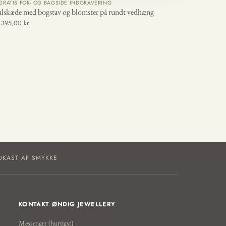
GRATIS FOR- OG BAGSIDE INDGRAVERING
lskæde med bogstav og blomster på rundt vedhæng
a 395,00 kr.
DKAST AF SMYKKE
KONTAKT ØNDIG JEWELLERY
Messenger (hurtigst)