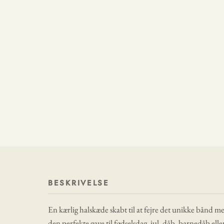
BESKRIVELSE
En kærlig halskæde skabt til at fejre det unikke bånd m
den perfekte gave til fødselsdag, jul, dåb, barnedåb ell