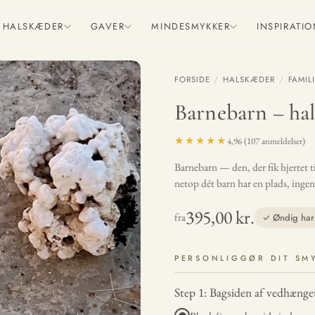
HALSKÆDER
GAVER
MINDESMYKKER
INSPIRATI
FORSIDE
/
HALSKÆDER
/
FAMIL
Barnebarn – ha
★★★★★
4,96 (107 anmeldelser)
Barnebarn — den, der fik hjertet til
netop dét barn har en plads, inge
395,00 kr.
fra
✓ Øndig har 
PERSONLIGGØR DIT SM
Step 1: Bagsiden af vedhænge