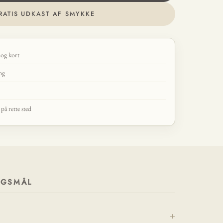
RATIS UDKAST AF SMYKKE
 og kort
ing
å rette sted
RGSMÅL