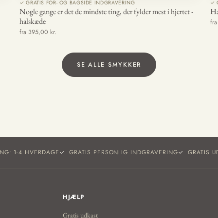
✓ GRATIS FOR- OG BAGSIDE INDGRAVERING
✓ 
Nogle gange er det de mindste ting, der fylder mest i hjertet -
Ha
halskæde
fr
fra 395,00 kr.
SE ALLE SMYKKER
ING: 1-4 HVERDAGE
GRATIS PERSONLIG INDGRAVERING
GRATIS U
HJÆLP
Gratis udkast