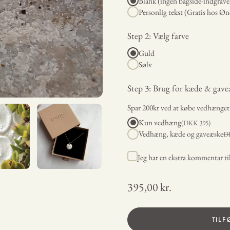
Blank (ingen bagside-indgrave
Personlig tekst (Gratis hos Øn
Step 2: Vælg farve
Guld
Sølv
Step 3: Brug for kæde & gave
Spar 200kr ved at købe vedhænge
Kun vedhæng
(DKK
395
)
Vedhæng, kæde og gaveæske
D
Jeg har en ekstra kommentar t
395,00 kr.
TILF