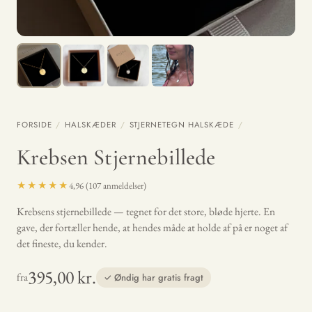
FORSIDE
/
HALSKÆDER
/
STJERNETEGN HALSKÆDE
/
Krebsen Stjernebillede
★★★★★
4,96 (107 anmeldelser)
Krebsens stjernebillede — tegnet for det store, bløde hjerte. En
gave, der fortæller hende, at hendes måde at holde af på er noget af
det fineste, du kender.
395,00 kr.
fra
✓ Øndig har gratis fragt