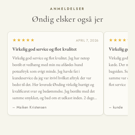
ANMELDELSER
Øndig elsker også jer
★★★★★
★★★★★
APRIL 7, 2026
Virkelig god service og flot kvalitet
Virkelig god s
Virkelig god service og flot kvalitet. Jeg har netop
Virkelig god serv
bestilt et vedhæng med min nu afdødes hund
kæde. Der mangl
poteaftryk som evigt minde. Jeg havde fat i
bagsiden. Sendte
kundeservice da jeg var itvivl hvilket aftryk der var
samme var der sva
bedst til det. Her leverede Ønding virkelig hurtigt og
flot service
kvalificeret svar og bedømmelse. Jeg bestilte med det
samme smykket, og bad om et udkast inden. 2 dage
senere lå det smukkeste vedhæng i min postkasse. Det
– Maiken Kristensen
– kunde
levede fuldstændig op til mine forventninger og mere
til. 🤩