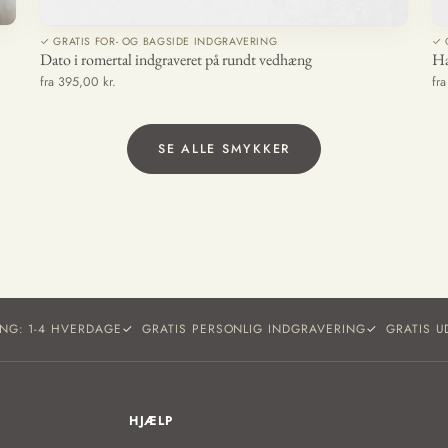
✓ GRATIS FOR- OG BAGSIDE INDGRAVERING
✓ 
Dato i romertal indgraveret på rundt vedhæng
Ha
fra 395,00 kr.
fr
SE ALLE SMYKKER
ING: 1-4 HVERDAGE
GRATIS PERSONLIG INDGRAVERING
GRATIS U
HJÆLP