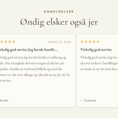
ANMELDELSER
Øndig elsker også jer
★★★★
★★★★★
MARTS 25, 2026
rkelig god service Jeg havde bestilt…
Virkelig god service
rkelig god service Jeg havde bestilt et vedhæng og
Virkelig god service Jeg ha
de. Der manglede desværre noget af teksten på
skrevet forkert i bestillinge
gsiden. Sendte en mail med billede og med det
at sende en ny ub med den r
mme var der svar tilbage og allerede en ny på vej. Så
t service
kunde
– Susanne