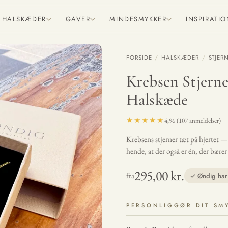
HALSKÆDER
GAVER
MINDESMYKKER
INSPIRATI
FORSIDE
/
HALSKÆDER
/
STJER
Krebsen Stjerne
Halskæde
★★★★★
4,96 (107 anmeldelser)
Krebsens stjerner tæt på hjertet — 
hende, at der også er én, der bære
295,00 kr.
fra
✓ Øndig har 
PERSONLIGGØR DIT SM