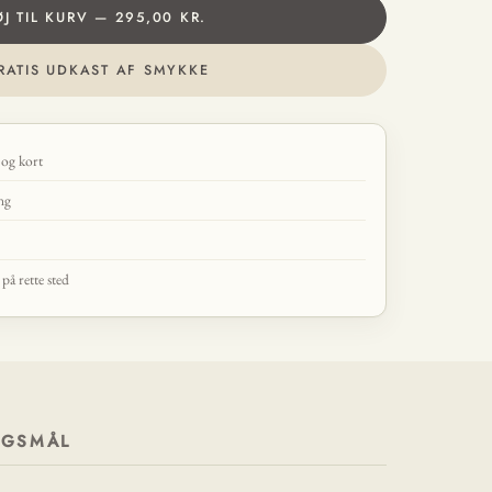
ØJ TIL KURV — 295,00 KR.
RATIS UDKAST AF SMYKKE
 og kort
ing
å rette sted
RGSMÅL