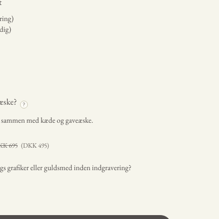
t
ring)
dig)
æske?
?
t sammen med kæde og gaveæske.
KK
695
(DKK
495
)
s grafiker eller guldsmed inden indgravering?