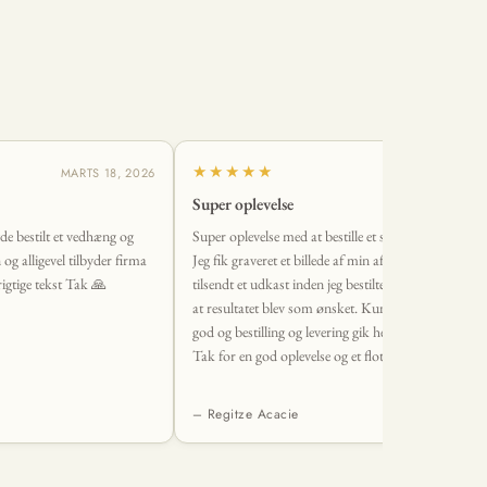
★★★★★
MARTS 18, 2026
MARTS 2, 2
Super oplevelse
vde bestilt et vedhæng og
Super oplevelse med at bestille et smykke fra Øndig.
n og alligevel tilbyder firma
Jeg fik graveret et billede af min afdøde hund, og fik
igtige tekst Tak 🙏
tilsendt et udkast inden jeg bestilte, så jeg var sikker
at resultatet blev som ønsket. Kundeservice var sup
god og bestilling og levering gik helt uden problemer
Tak for en god oplevelse og et flot smykke <3
– Regitze Acacie