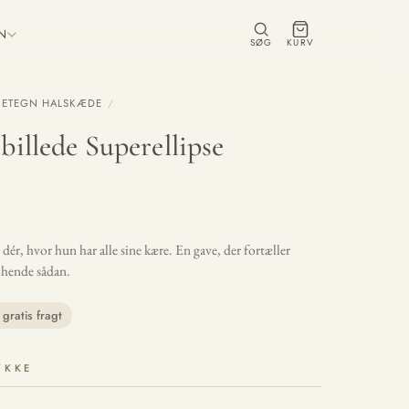
ON
SØG
KURV
NETEGN HALSKÆDE
/
billede Superellipse
dér, hvor hun har alle sine kære. En gave, der fortæller
r hende sådan.
gratis fragt
YKKE