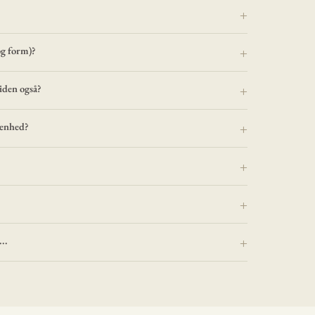
og form)?
iden også?
renhed?
..