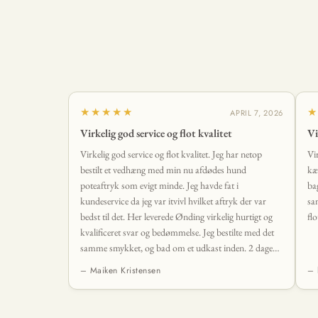
★★★★★
★
APRIL 7, 2026
Virkelig god service og flot kvalitet
Vi
Virkelig god service og flot kvalitet. Jeg har netop
Vi
bestilt et vedhæng med min nu afdødes hund
kæ
poteaftryk som evigt minde. Jeg havde fat i
ba
kundeservice da jeg var itvivl hvilket aftryk der var
sa
bedst til det. Her leverede Ønding virkelig hurtigt og
flo
kvalificeret svar og bedømmelse. Jeg bestilte med det
samme smykket, og bad om et udkast inden. 2 dage
senere lå det smukkeste vedhæng i min postkasse. Det
– Maiken Kristensen
– 
levede fuldstændig op til mine forventninger og mere
til. 🤩