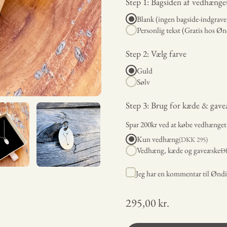
Step 1: Bagsiden af vedhænge
Blank (ingen bagside-indgrave
Personlig tekst (Gratis hos Øn
Step 2: Vælg farve
Guld
Sølv
Step 3: Brug for kæde & gave
Spar 200kr ved at købe vedhænge
Kun vedhæng
(DKK
295
)
Vedhæng, kæde og gaveæske
D
Jeg har en kommentar til Øndig
295,00 kr.