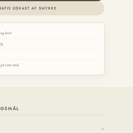
RATIS UDKAST AF SMYKKE
 og kort
ing
å rette sted
RGSMÅL