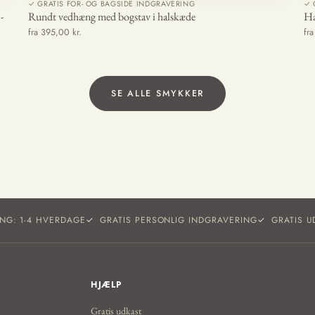
✓ GRATIS FOR- OG BAGSIDE INDGRAVERING
✓ 
-
Rundt vedhæng med bogstav i halskæde
Ha
fra 395,00 kr.
fr
SE ALLE SMYKKER
ING: 1-4 HVERDAGE
GRATIS PERSONLIG INDGRAVERING
GRATIS U
HJÆLP
Gratis udkast