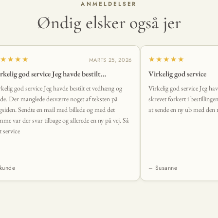
ANMELDELSER
Øndig elsker også jer
★★★★
★★★★★
MARTS 25, 2026
rkelig god service Jeg havde bestilt…
Virkelig god service
rkelig god service Jeg havde bestilt et vedhæng og
Virkelig god service Jeg ha
de. Der manglede desværre noget af teksten på
skrevet forkert i bestillinge
gsiden. Sendte en mail med billede og med det
at sende en ny ub med den r
mme var der svar tilbage og allerede en ny på vej. Så
t service
kunde
– Susanne