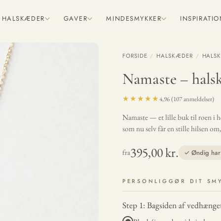
HALSKÆDER
GAVER
MINDESMYKKER
INSPIRATI
FORSIDE
/
HALSKÆDER
/
HALSK
Namaste – hals
★★★★★
4,96 (107 anmeldelser)
Namaste — et lille buk til roen i h
som nu selv får en stille hilsen om,
395,00 kr.
fra
✓ Øndig har 
PERSONLIGGØR DIT SM
Step 1: Bagsiden af vedhænge