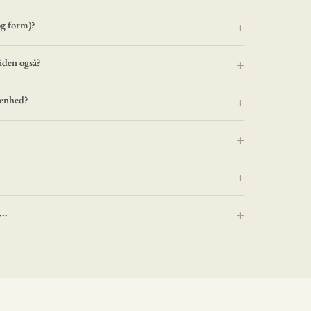
og form)?
iden også?
renhed?
..