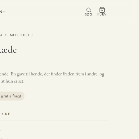
ON
SØG
KURV
ÆDE MED TEKST
/
kæde
ende. En gave til hende, der finder freden frem i andre, og
 at hun er set.
gratis fragt
YKKE
t