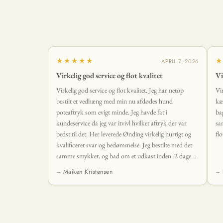
★★★★★
★
APRIL 7, 2026
Virkelig god service og flot kvalitet
Vi
Virkelig god service og flot kvalitet. Jeg har netop
Vi
bestilt et vedhæng med min nu afdødes hund
kæ
poteaftryk som evigt minde. Jeg havde fat i
ba
kundeservice da jeg var itvivl hvilket aftryk der var
sa
bedst til det. Her leverede Ønding virkelig hurtigt og
flo
kvalificeret svar og bedømmelse. Jeg bestilte med det
samme smykket, og bad om et udkast inden. 2 dage
senere lå det smukkeste vedhæng i min postkasse. Det
– Maiken Kristensen
– 
levede fuldstændig op til mine forventninger og mere
til. 🤩