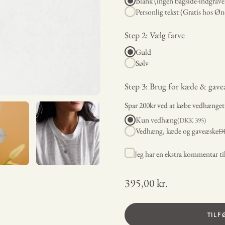
Blank (ingen bagside-indgrave
Personlig tekst (Gratis hos Øn
Step 2: Vælg farve
Guld
Sølv
Step 3: Brug for kæde & gave
Spar 200kr ved at købe vedhænge
Kun vedhæng
(DKK
395
)
Vedhæng, kæde og gaveæske
D
Jeg har en ekstra kommentar t
395,00 kr.
TILF