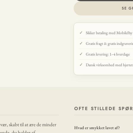
SE G
Sikker betaling med MobilePay
Gratis fragt & gratis indgraver
Gratis levering: 1–4 hverdage
Dansk virksomhed med hjertet p
OFTE STILLEDE SPØ
vær, skabt til at ære de minder
Hvad er smykket lavet af?
hende, du holder af.