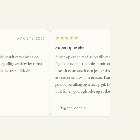
★★★★★
MARTS 18, 2026
MARTS 2, 2
Super oplevelse
vde bestilt et vedhæng og
Super oplevelse med at bestille et smykke fra Øndig.
n og alligevel tilbyder firma
Jeg fik graveret et billede af min afdøde hund, og fik
igtige tekst Tak 🙏
tilsendt et udkast inden jeg bestilte, så jeg var sikker
at resultatet blev som ønsket. Kundeservice var sup
god og bestilling og levering gik helt uden problemer
Tak for en god oplevelse og et flot smykke <3
– Regitze Acacie