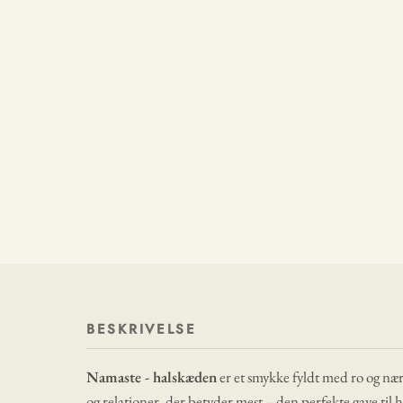
BESKRIVELSE
Namaste - halskæden
er et smykke fyldt med ro og nær
og relationer, der betyder mest – den perfekte gave til 