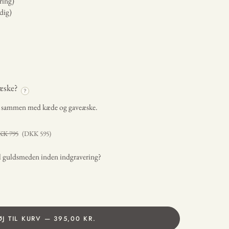
ring)
dig)
æske?
?
t sammen med kæde og gaveæske.
KK
795
(DKK
595
)
il guldsmeden inden indgravering?
ØJ TIL KURV — 395,00 KR.