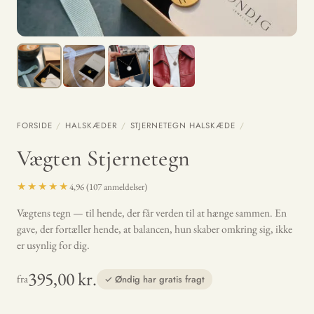
FORSIDE
/
HALSKÆDER
/
STJERNETEGN HALSKÆDE
/
Vægten Stjernetegn
★★★★★
4,96 (107 anmeldelser)
Vægtens tegn — til hende, der får verden til at hænge sammen. En
gave, der fortæller hende, at balancen, hun skaber omkring sig, ikke
er usynlig for dig.
395,00 kr.
fra
✓ Øndig har gratis fragt