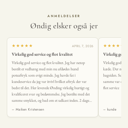
ANMELDELSER
Øndig elsker også jer
★★★★★
★★★★★
APRIL 7, 2026
Virkelig god service og flot kvalitet
Virkelig god s
Virkelig god service og flot kvalitet. Jeg har netop
Virkelig god serv
bestilt et vedhæng med min nu afdødes hund
kæde. Der mangl
poteaftryk som evigt minde. Jeg havde fat i
bagsiden. Sendte
kundeservice da jeg var itvivl hvilket aftryk der var
samme var der sva
bedst til det. Her leverede Ønding virkelig hurtigt og
flot service
kvalificeret svar og bedømmelse. Jeg bestilte med det
samme smykket, og bad om et udkast inden. 2 dage
senere lå det smukkeste vedhæng i min postkasse. Det
– Maiken Kristensen
– kunde
levede fuldstændig op til mine forventninger og mere
til. 🤩